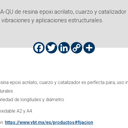
QU de resina epoxi acrilato, cuarzo y catalizador es
vibraciones y aplicaciones estructurales.
Facebook
Twitter
LinkedIn
Copy
Share
Link
a epoxi acrilato, cuarzo y catalizador es perfecta para, uso inte
urales.
ariedad de longitudes y diámetro.
oxidable A2 y A4.
ón:
https://www.vbt.mx/es/productos#fijacion