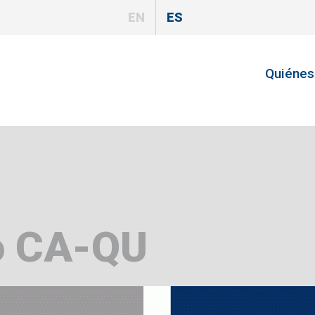
EN
ES
Quiéne
o CA-QU