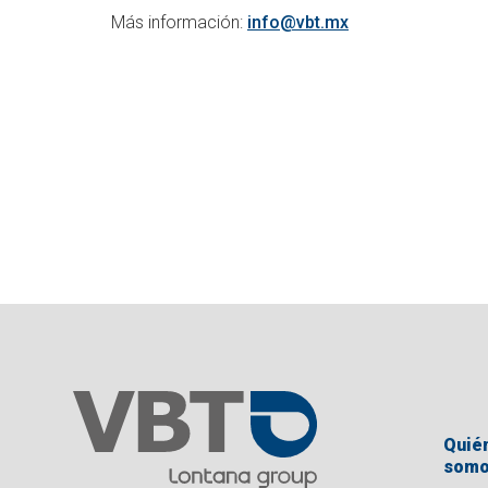
Más información:
info@vbt.mx
Quié
som