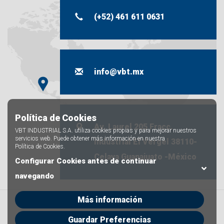
(+52) 461 611 0631
info@vbt.mx
Política de Cookies
Av. Laurel 205 Fracc.
VBT INDUSTRIAL S.A. utiliza cookies propias y para mejorar nuestros
servicios web. Puede obtener más información en nuestra
industrial El Vergel 38110-
Política de Cookies
.
Celaya Guanajuato -México
Configurar Cookies antes de continuar
navegando
Más información
@2025 VBT Industrial S.A. de C.V. all rights reserved
Aviso legal
Guardar Preferencias
Política de privacidad
Política de cookies