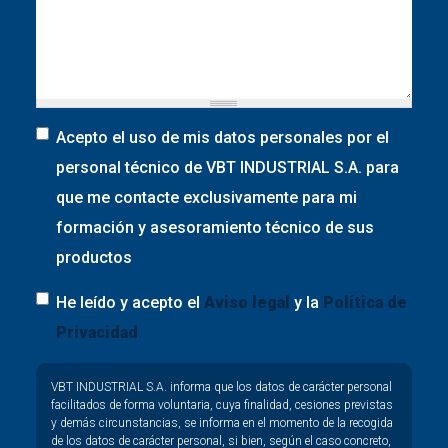
Acepto el uso de mis datos personales por el
personal técnico de VBT INDUSTRIAL S.A. para
que me contacte exclusivamente para mi
formación y asesoramiento técnico de sus
productos
He leído y acepto el
Aviso legal
y la
Política de
Privacidad
Privacy
VBT INDUSTRIAL S.A. informa que los datos de carácter personal
*
facilitados de forma voluntaria, cuya finalidad, cesiones previstas
y demás circunstancias, se informa en el momento de la recogida
de los datos de carácter personal, si bien, según el caso concreto,