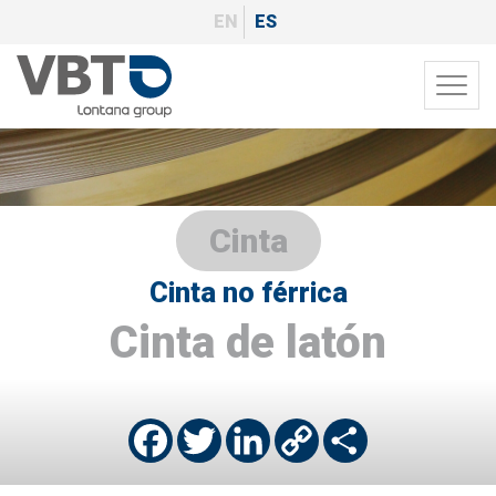
Pasar
EN
ES
al
contenido
Toggl
principal
navig
Cinta
Cinta no férrica
Cinta de latón
Facebook
Twitter
LinkedIn
Copy
Share
Link