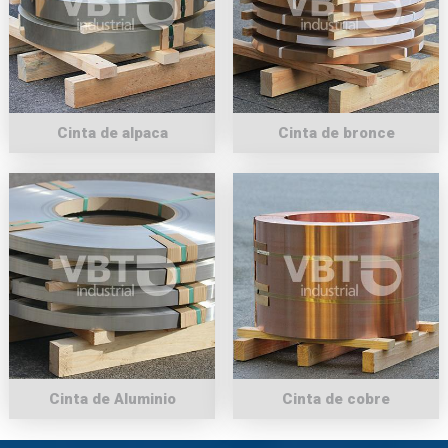
General de Protección de Datos (RGPD) de 27 de abril de 2016
enviando una carta a su responsable de tratamiento: junto con la
fotocopia de su DNI, a VBT INDUSTRIAL S.A. | Av. Laurel 205
Fracc. industrial El Vergel 38110-Celaya Guanajuato - México o a
través de la dirección de correo electrónico
info@indexfix.com
.
Cinta de alpaca
Cinta de bronce
Cinta de Aluminio
Cinta de cobre