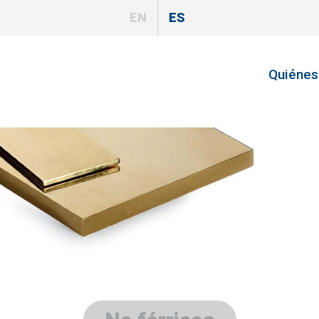
EN
ES
Quiéne