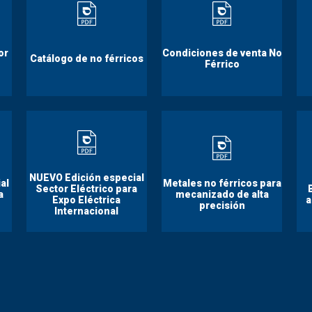
or
Condiciones de venta No
Catálogo de no férricos
Férrico
NUEVO Edición especial
al
Metales no férricos para
Sector Eléctrico para
a
mecanizado de alta
Expo Eléctrica
a
precisión
Internacional