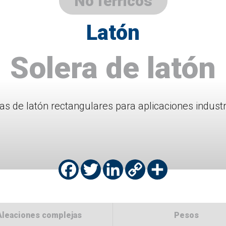
No férricos
Latón
Solera de latón
as de latón rectangulares para aplicaciones industr
Facebook
Twitter
LinkedIn
Copy
Share
Link
Aleaciones complejas
Pesos